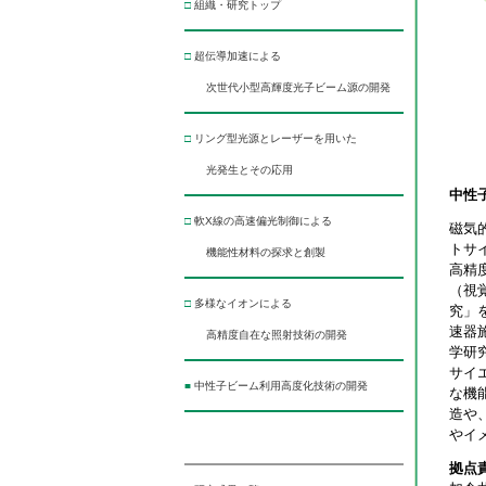
□
組織・研究トップ
□
超伝導加速による
次世代小型高輝度光子ビーム源の開発
□
リング型光源とレーザーを用いた
光発生とその応用
中性
□
軟X線の高速偏光制御による
磁気
トサ
機能性材料の探求と創製
高精
（視
□
多様なイオンによる
究」
速器
高精度自在な照射技術の開発
学研
サイ
■
中性子ビーム利用高度化技術の開発
な機
造や
やイ
拠点