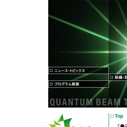
□ Top
「量