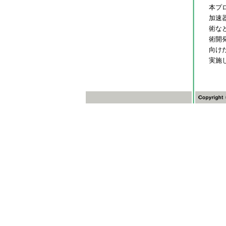
本プ
加速
術な
術開
向け
実施