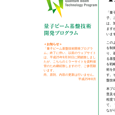
「量
子、
は、
ます
いま
この
＜お知らせ＞
を制
「量子ビーム基盤技術開発プログラ
ム」終了に伴い、以前のウェブサイト
り、
は、平成25年9月30日に閉鎖致しまし
る基
たが、こちらのミラーサイトを資料保
を戦
管のため継続致しますので、ご参照願
術を
います。
尚、原則、内容の更新は行いません。
す。
平成25年8月
盤技
本プ
普及
程度
て、
なが